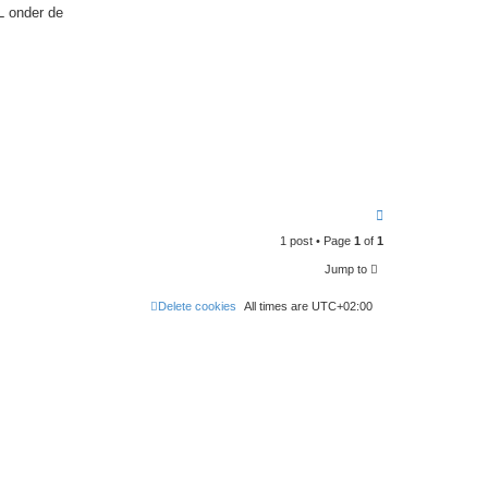
L onder de
l
a
n
d
T
o
1 post • Page
1
of
1
p
Jump to
Delete cookies
All times are
UTC+02:00