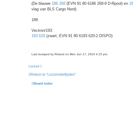
(De blauwe
186 268
(EVN 91 80 6186 268-9 D-Rpool) en
1
vlag van BLS Cargo Nord)
189:
Vectron/193:
193 620
(zwart, EVN 91 80 6193 620-2 DISPO)
Last bumped by Roland on Mon Jun 17, 2024 4:15 pm.
Locked
Return to “Locomotieflijsten”
Board index