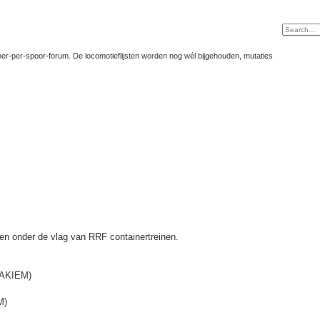
er-per-spoor-forum. De locomotieflijsten worden nog wél bijgehouden, mutaties
 en onder de vlag van RRF containertreinen.
L-AKIEM)
M)