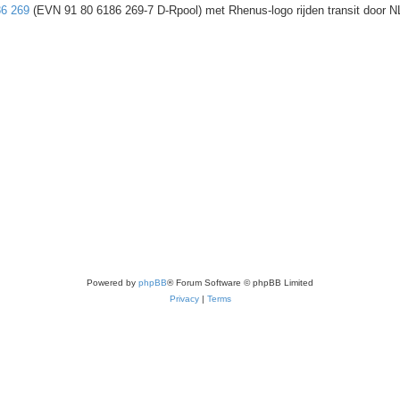
86 269
(EVN 91 80 6186 269-7 D-Rpool) met Rhenus-logo rijden transit door N
Powered by
phpBB
® Forum Software © phpBB Limited
Privacy
|
Terms