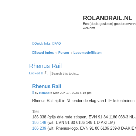
ROLANDRAIL.NL
Een (deels gesloten) goederenvervo
welkom!
Quick links
FAQ
Board index
Forum
Locomotieflijsten
Rhenus Rail
S
A
Locked
e
d
a
v
r
a
Rhenus Rail
c
n
h
c
P
by
Roland
»
Mon Jun 17, 2024 4:15 pm
e
o
d
s
Rhenus Rail rijdt in NL onder de vlag van LTE kolentreinen
s
t
e
a
186:
r
c
186 038 (grijs drie rode stippen, EVN 91 84 1186 038-3 N
h
186 149
(wit, EVN 91 80 6186 149-1 D-AKIEM)
186 239
(wit, Rhenus-logo, EVN 91 80 6186 239-0 D-AKIE