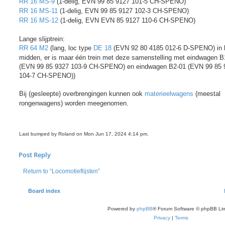
RR 16 MS-9
(1-delig, EVN 99 85 9127 101-5 CH-SPENO)
RR 16 MS-11
(1-delig, EVN 99 85 9127 102-3 CH-SPENO)
RR 16 MS-12
(1-delig, EVN EVN 85 9127 110-6 CH-SPENO)
Lange slijptrein:
RR 64 M2
(lang, loc type
DE 18
(EVN 92 80 4185 012-6 D-SPENO) in 
midden, er is maar één trein met deze samenstelling met eindwagen B
(EVN 99 85 9327 103-9 CH-SPENO) en eindwagen B2-01 (EVN 99 85 
104-7 CH-SPENO))
Bij (gesleepte) overbrengingen kunnen ook
materieelwagens
(meestal
rongenwagens) worden meegenomen.
Last bumped by Roland on Mon Jun 17, 2024 4:14 pm.
Post Reply
Return to “Locomotieflijsten”
Board index
Powered by
phpBB
® Forum Software © phpBB Lim
Privacy
|
Terms