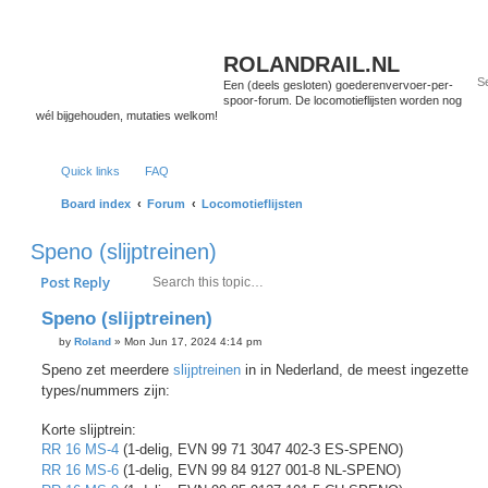
ROLANDRAIL.NL
Een (deels gesloten) goederenvervoer-per-
spoor-forum. De locomotieflijsten worden nog
wél bijgehouden, mutaties welkom!
Quick links
FAQ
Board index
Forum
Locomotieflijsten
Speno (slijptreinen)
Search
Advanced search
Post Reply
Speno (slijptreinen)
P
by
Roland
»
Mon Jun 17, 2024 4:14 pm
o
s
Speno zet meerdere
slijptreinen
in in Nederland, de meest ingezette
t
types/nummers zijn:
Korte slijptrein:
RR 16 MS-4
(1-delig, EVN 99 71 3047 402-3 ES-SPENO)
RR 16 MS-6
(1-delig, EVN 99 84 9127 001-8 NL-SPENO)