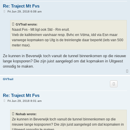
Re: Traject Mt Fvs
P
Fri Jun 29, 2018 6:08 am
o
s
t
GVTrail wrote:
Naast Fvs - Mt ligt ook Std - Rm eruit.
Vwb de kalktreinen van/naar resp. Bvhc en Vdma, idd via Esn maar
vanwege kopmaken op Utg is de treinlengte daar beperkt (iets van 500
meter max).
Ze kunnen in Beverwijk toch vanuit de tunnel binnenkomen op die nieuwe
lange kopsporen? Die zijn juist aangelegd om dat kopmaken in Uitgeest
onnodig te maken.
GVTrail
Re: Traject Mt Fvs
P
Fri Jun 29, 2018 8:01 am
o
s
t
Nohab wrote:
Ze kunnen in Beverwijk toch vanuit de tunnel binnenkomen op die
nieuwe lange kopsporen? Die zijn juist aangelegd om dat kopmaken in
Uitgeest onnodig te maken.