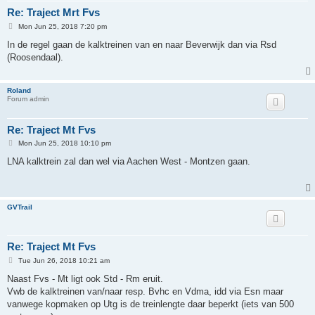
Re: Traject Mrt Fvs
P
Mon Jun 25, 2018 7:20 pm
o
s
In de regel gaan de kalktreinen van en naar Beverwijk dan via Rsd
t
(Roosendaal).
Roland
Forum admin
Re: Traject Mt Fvs
P
Mon Jun 25, 2018 10:10 pm
o
s
LNA kalktrein zal dan wel via Aachen West - Montzen gaan.
t
GVTrail
Re: Traject Mt Fvs
P
Tue Jun 26, 2018 10:21 am
o
s
Naast Fvs - Mt ligt ook Std - Rm eruit.
t
Vwb de kalktreinen van/naar resp. Bvhc en Vdma, idd via Esn maar
vanwege kopmaken op Utg is de treinlengte daar beperkt (iets van 500