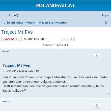
ROLANDRAIL.NL
FAQ
Login
S
Board index
Forum
Vragen & antwoorden
e
Traject Mt Fvs
a
Search
Advanced search
Locked
r
8 posts • Page
1
of
1
c
karel
h
Traject Mt Fvs
P
Mon Jun 25, 2018 12:27 pm
o
s
Van 25 juni t/m 28 juni is het traject Maastricht-Vise door werkzaamheden
t
gesloten voor treinverkeer volgens teletekst.
Heeft iemand een idee hoe de goederentreinen worden omgeleid, bv de
lineas kalktrein?
Nohab