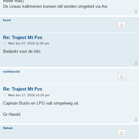
meter max)
De Lineas kalktreinen kunnen idd worden omgeleid via Aw.
karel
Re: Traject Mt Fvs
P
Wed Jun 27, 2018 11:25 am
o
s
Bedankt voor de info
t
rail4harold
Re: Traject Mt Fvs
P
Wed Jun 27, 2018 10:20 pm
o
s
Captrain Busto en LPG valt simpelweg uit.
t
Gr Harold.
Nohab