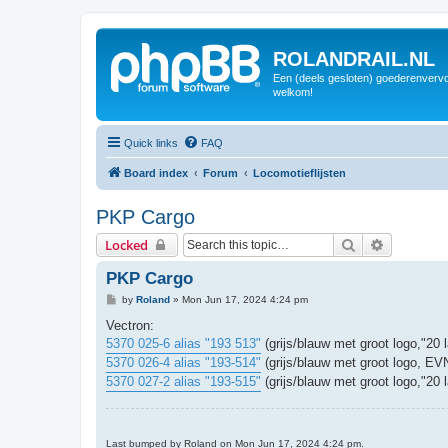
ROLANDRAIL.NL
Een (deels gesloten) goederenvervo
welkom!
Quick links
FAQ
Board index
Forum
Locomotieflijsten
PKP Cargo
Search
Advanced 
Locked
PKP Cargo
P
by
Roland
»
Mon Jun 17, 2024 4:24 pm
o
s
Vectron:
t
5370 025-6 alias "193 513"
(grijs/blauw met groot logo,"2
5370 026-4 alias "193-514"
(grijs/blauw met groot logo, E
5370 027-2 alias "193-515"
(grijs/blauw met groot logo,"2
Last bumped by Roland on Mon Jun 17, 2024 4:24 pm.