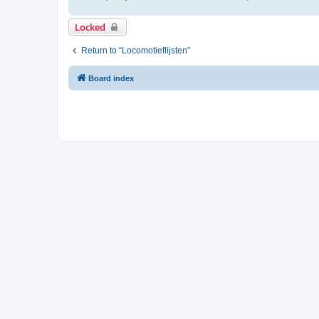
Locked
Return to “Locomotieflijsten”
Board index