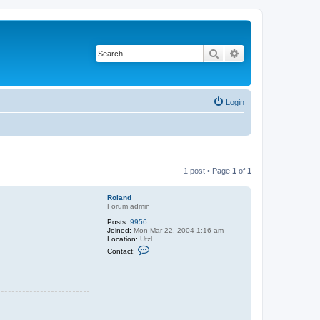
Search
Advanced search
Login
1 post • Page
1
of
1
Roland
Forum admin
Posts:
9956
Joined:
Mon Mar 22, 2004 1:16 am
Location:
Utzl
C
Contact:
o
n
t
a
c
t
R
o