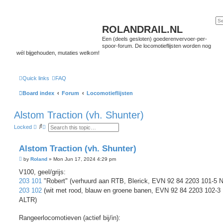
ROLANDRAIL.NL
Een (deels gesloten) goederenvervoer-per-
spoor-forum. De locomotieflijsten worden nog
wél bijgehouden, mutaties welkom!
Quick links
FAQ
Board index
Forum
Locomotieflijsten
Alstom Traction (vh. Shunter)
S
A
Locked
e
d
a
v
r
a
Alstom Traction (vh. Shunter)
c
n
h
c
P
by
Roland
»
Mon Jun 17, 2024 4:29 pm
e
o
d
s
V100, geel/grijs:
s
t
e
203 101
"Robert" (verhuurd aan RTB, Blerick, EVN 92 84 2203 101-5
a
203 102
(wit met rood, blauw en groene banen, EVN 92 84 2203 102-3
r
c
ALTR)
h
Rangeerlocomotieven (actief bij/in):