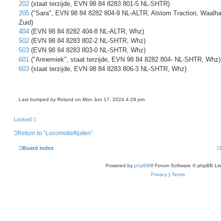
202
(staat terzijde, EVN 98 84 8283 801-5 NL-SHTR)
205
("Sara", EVN 98 84 8282 804-9 NL-ALTR, Alstom Traction, Waalh
Zuid)
404
(EVN 98 84 8282 404-8 NL-ALTR, Whz)
502
(EVN 98 84 8283 802-2 NL-SHTR, Whz)
503
(EVN 98 84 8283 803-0 NL-SHTR, Whz)
601
("Annemiek", staat terzijde, EVN 98 84 8282 804- NL-SHTR, Whz)
603
(staat terzijde, EVN 98 84 8283 806-3 NL-SHTR, Whz)
Last bumped by Roland on Mon Jun 17, 2024 4:29 pm.
Locked
Return to “Locomotieflijsten”
Board index
Powered by
phpBB
® Forum Software © phpBB Lim
Privacy
|
Terms