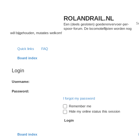
ROLANDRAIL.NL
Een (deels gesloten) goederenvervoer-per-
spoor-forum. De locomotieflijsten worden nog
wél bijgehouden, mutaties welkom!
Quick links
FAQ
Board index
Login
Username:
Password:
I forgot my password
Remember me
Hide my online status this session
Board index