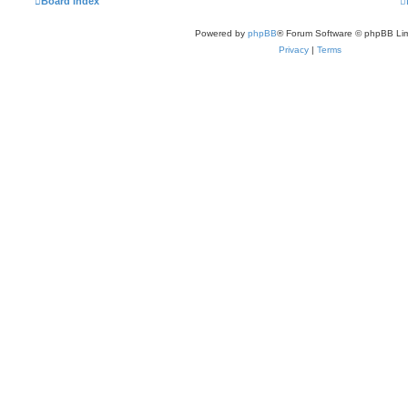
Board index
Powered by
phpBB
® Forum Software © phpBB Lim
Privacy
|
Terms