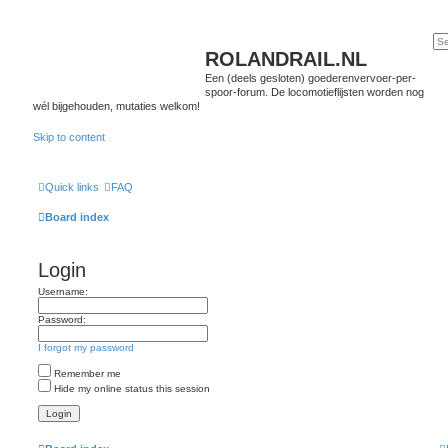
ROLANDRAIL.NL
Een (deels gesloten) goederenvervoer-per-
spoor-forum. De locomotieflijsten worden nog
wél bijgehouden, mutaties welkom!
Skip to content
Quick links
FAQ
Board index
Login
Username:
Password:
I forgot my password
Remember me
Hide my online status this session