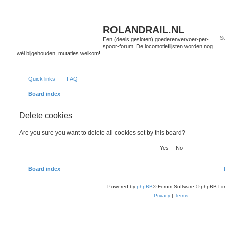
ROLANDRAIL.NL
Een (deels gesloten) goederenvervoer-per-
spoor-forum. De locomotieflijsten worden nog
wél bijgehouden, mutaties welkom!
Quick links
FAQ
Board index
Delete cookies
Are you sure you want to delete all cookies set by this board?
Board index
Powered by
phpBB
® Forum Software © phpBB Lim
Privacy
|
Terms