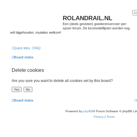
ROLANDRAIL.NL
Een (deels gesloten) goederenvervoer-per-
spoor-forum. De locomotieflijsten worden nog
wél bijgehouden, mutaties welkom!
Quick links
FAQ
Board index
Delete cookies
Are you sure you want to delete all cookies set by this board?
Board index
Powered by
phpBB
® Forum Software © phpBB Lim
Privacy
|
Terms