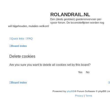
ROLANDRAIL.NL
Een (deels gesloten) goederenvervoer-per-
spoor-forum. De locomotieflijsten worden nog
wél bijgehouden, mutaties welkom!
Quick links
FAQ
Board index
Delete cookies
Are you sure you want to delete all cookies set by this board?
Board index
Powered by
phpBB
® Forum Software © phpBB Lim
Privacy
|
Terms