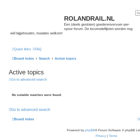
ROLANDRAIL.NL
Een (deels gesloten) goederenvervoer-per-
spoor-forum. De locomotieflijsten worden nog
wél bijgehouden, mutaties welkom!
Quick links
FAQ
Board index
Search
Active topics
Active topics
Go to advanced search
No suitable matches were found.
Go to advanced search
Board index
Powered by
phpBB
® Forum Software © phpBB Lim
Privacy
|
Terms