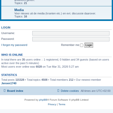
antwoord geven.
Topics:
21
Media
Voor nieuws uit de media (kranten etc.) en evt. discussie daarover.
Topics:
16
LOGIN
Username:
Password:
I forgot my password
Remember me
WHO IS ONLINE
In total there are
35
users online :: 1 registered, 0 hidden and 34 guests (based on users
active over the past 5 minutes)
Most users ever online was
6028
on Tue Mar 31, 2026 5:27 am
STATISTICS
Total posts
115328
• Total topics
4508
• Total members
212
• Our newest member
Jeroen1740
Board index
Delete cookies
All times are
UTC+02:00
Powered by
phpBB
® Forum Software © phpBB Limited
Privacy
|
Terms