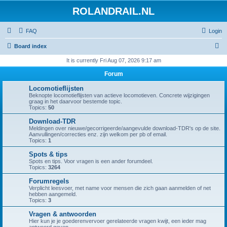
ROLANDRAIL.NL
FAQ
Login
S
Board index
e
It is currently Fri Aug 07, 2026 9:17 am
a
Forum
r
Locomotieflijsten
c
Beknopte locomotieflijsten van actieve locomotieven. Concrete wijzigingen
graag in het daarvoor bestemde topic.
h
Topics:
50
Download-TDR
Meldingen over nieuwe/gecorrigeerde/aangevulde download-TDR's op de site.
Aanvullingen/correcties enz. zijn welkom per pb of email.
Topics:
1
Spots & tips
Spots en tips. Voor vragen is een ander forumdeel.
Topics:
3264
Forumregels
Verplicht leesvoer, met name voor mensen die zich gaan aanmelden of net
hebben aangemeld.
Topics:
3
Vragen & antwoorden
Hier kun je je goederenvervoer gerelateerde vragen kwijt, een ieder mag