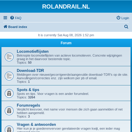
ROLANDRAIL.NL
FAQ
Login
S
Board index
e
It is currently Sat Aug 08, 2026 1:52 pm
a
Forum
r
Locomotieflijsten
c
Beknopte locomotieflijsten van actieve locomotieven. Concrete wijzigingen
graag in het daarvoor bestemde topic.
h
Topics:
50
Download-TDR
Meldingen over nieuwe/gecorrigeerde/aangevulde download-TDR's op de site.
Aanvullingen/correcties enz. zijn welkom per pb of email.
Topics:
1
Spots & tips
Spots en tips. Voor vragen is een ander forumdeel.
Topics:
3264
Forumregels
Verplicht leesvoer, met name voor mensen die zich gaan aanmelden of net
hebben aangemeld.
Topics:
3
Vragen & antwoorden
Hier kun je je goederenvervoer gerelateerde vragen kwijt, een ieder mag