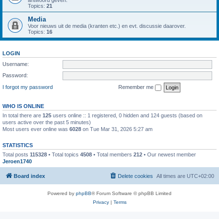
antwoord geven.
Topics:
21
Media
Voor nieuws uit de media (kranten etc.) en evt. discussie daarover.
Topics:
16
LOGIN
Username:
Password:
I forgot my password
Remember me
WHO IS ONLINE
In total there are
125
users online :: 1 registered, 0 hidden and 124 guests (based on
users active over the past 5 minutes)
Most users ever online was
6028
on Tue Mar 31, 2026 5:27 am
STATISTICS
Total posts
115328
• Total topics
4508
• Total members
212
• Our newest member
Jeroen1740
Board index
Delete cookies
All times are
UTC+02:00
Powered by
phpBB
® Forum Software © phpBB Limited
Privacy
|
Terms