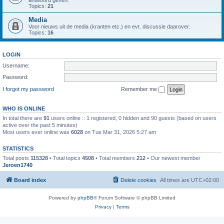
antwoord geven.
Topics:
21
Media
Voor nieuws uit de media (kranten etc.) en evt. discussie daarover.
Topics:
16
LOGIN
Username:
Password:
I forgot my password
Remember me
WHO IS ONLINE
In total there are
91
users online :: 1 registered, 0 hidden and 90 guests (based on users
active over the past 5 minutes)
Most users ever online was
6028
on Tue Mar 31, 2026 5:27 am
STATISTICS
Total posts
115328
• Total topics
4508
• Total members
212
• Our newest member
Jeroen1740
Board index
Delete cookies
All times are
UTC+02:00
Powered by
phpBB
® Forum Software © phpBB Limited
Privacy
|
Terms