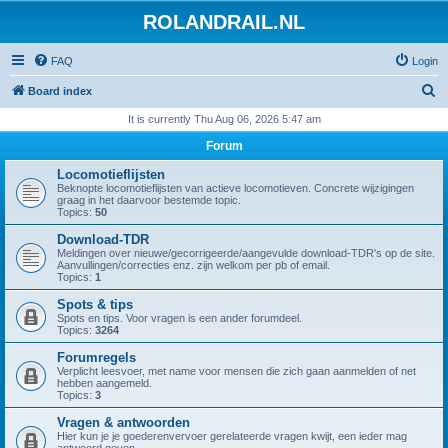
ROLANDRAIL.NL
FAQ
Login
S
Board index
e
It is currently Thu Aug 06, 2026 5:47 am
a
Forum
r
Locomotieflijsten
c
Beknopte locomotieflijsten van actieve locomotieven. Concrete wijzigingen
graag in het daarvoor bestemde topic.
h
Topics:
50
Download-TDR
Meldingen over nieuwe/gecorrigeerde/aangevulde download-TDR's op de site.
Aanvullingen/correcties enz. zijn welkom per pb of email.
Topics:
1
Spots & tips
Spots en tips. Voor vragen is een ander forumdeel.
Topics:
3264
Forumregels
Verplicht leesvoer, met name voor mensen die zich gaan aanmelden of net
hebben aangemeld.
Topics:
3
Vragen & antwoorden
Hier kun je je goederenvervoer gerelateerde vragen kwijt, een ieder mag