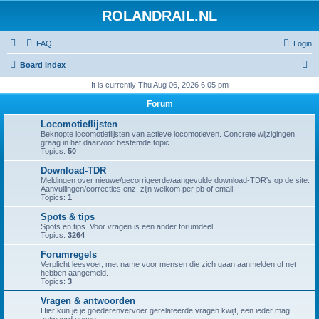
ROLANDRAIL.NL
FAQ
Login
S
Board index
e
It is currently Thu Aug 06, 2026 6:05 pm
a
Forum
r
Locomotieflijsten
c
Beknopte locomotieflijsten van actieve locomotieven. Concrete wijzigingen
graag in het daarvoor bestemde topic.
h
Topics:
50
Download-TDR
Meldingen over nieuwe/gecorrigeerde/aangevulde download-TDR's op de site.
Aanvullingen/correcties enz. zijn welkom per pb of email.
Topics:
1
Spots & tips
Spots en tips. Voor vragen is een ander forumdeel.
Topics:
3264
Forumregels
Verplicht leesvoer, met name voor mensen die zich gaan aanmelden of net
hebben aangemeld.
Topics:
3
Vragen & antwoorden
Hier kun je je goederenvervoer gerelateerde vragen kwijt, een ieder mag