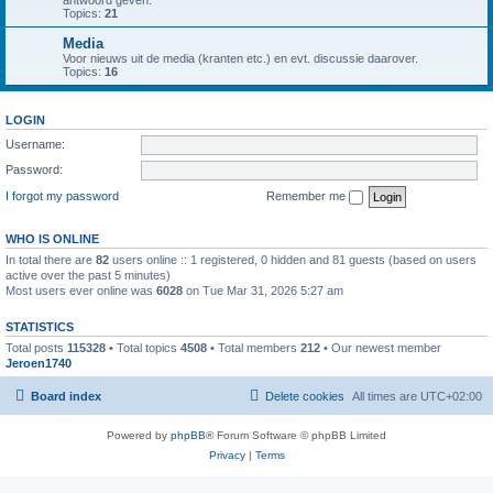
antwoord geven.
Topics:
21
Media
Voor nieuws uit de media (kranten etc.) en evt. discussie daarover.
Topics:
16
LOGIN
Username:
Password:
I forgot my password
Remember me
WHO IS ONLINE
In total there are
82
users online :: 1 registered, 0 hidden and 81 guests (based on users
active over the past 5 minutes)
Most users ever online was
6028
on Tue Mar 31, 2026 5:27 am
STATISTICS
Total posts
115328
• Total topics
4508
• Total members
212
• Our newest member
Jeroen1740
Board index
Delete cookies
All times are
UTC+02:00
Powered by
phpBB
® Forum Software © phpBB Limited
Privacy
|
Terms