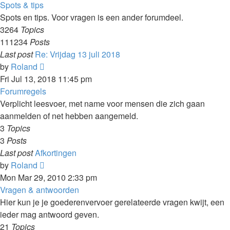
latest
Spots & tips
post
Spots en tips. Voor vragen is een ander forumdeel.
3264
Topics
111234
Posts
Last post
Re: Vrijdag 13 juli 2018
View
by
Roland
the
Fri Jul 13, 2018 11:45 pm
latest
Forumregels
post
Verplicht leesvoer, met name voor mensen die zich gaan
aanmelden of net hebben aangemeld.
3
Topics
3
Posts
Last post
Afkortingen
View
by
Roland
the
Mon Mar 29, 2010 2:33 pm
latest
Vragen & antwoorden
post
Hier kun je je goederenvervoer gerelateerde vragen kwijt, een
ieder mag antwoord geven.
21
Topics