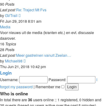
90
Posts
Last post
Re: Traject Mt Fvs
View
by
GVTrail
the
Fri Jun 29, 2018 8:01 am
latest
Media
post
Voor nieuws uit de media (kranten etc.) en evt. discussie
daarover.
16
Topics
28
Posts
Last post
Meer gastreinen vanuit Zeelan…
View
by
Michael98
the
Thu Jun 21, 2018 10:42 pm
latest
Login
post
Username:
Password:
I
forgot my password
|
Remember me
Who is online
In total there are
36
users online :: 1 registered, 0 hidden and
35 guests (based on users active over the past 5 minutes)