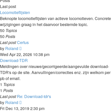
Posts
Last post
Locomotieflijsten
Beknopte locomotieflijsten van actieve locomotieven. Concrete
wijzigingen graag in het daarvoor bestemde topic.
50
Topics
50
Posts
Last post
Certus
View
by
Roland
the
Wed Apr 22, 2026 10:38 pm
latest
Download-TDR
post
Meldingen over nieuwe/gecorrigeerde/aangevulde download-
TDR's op de site. Aanvullingen/correcties enz. zijn welkom per
pb of email.
1
Topics
1
Posts
Last post
Re: Download-tdr's
View
by
Roland
the
Fri Dec 13, 2019 2:30 pm