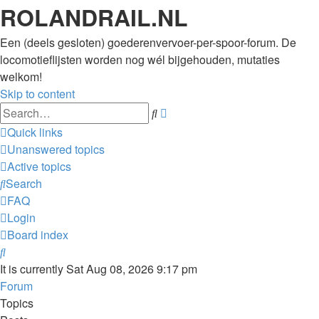
ROLANDRAIL.NL
Een (deels gesloten) goederenvervoer-per-spoor-forum. De
locomotieflijsten worden nog wél bijgehouden, mutaties
welkom!
Skip to content
Advanced
Search
search
Quick links
Unanswered topics
Active topics
Search
FAQ
Login
Board index
Search
It is currently Sat Aug 08, 2026 9:17 pm
Forum
Topics